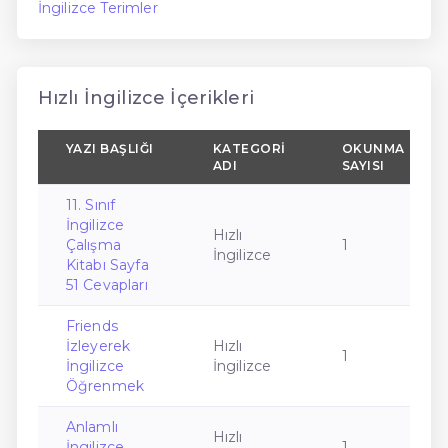
İngilizce Terimler
Hızlı İngilizce İçerikleri
YAZI BAŞLIĞI
KATEGORI
OKUNMA
ADI
SAYISI
11. Sınıf
İngilizce
Hızlı
Çalışma
1
İngilizce
Kitabı Sayfa
51 Cevapları
Friends
İzleyerek
Hızlı
1
İngilizce
İngilizce
Öğrenmek
Anlamlı
Hızlı
İngilizce
1