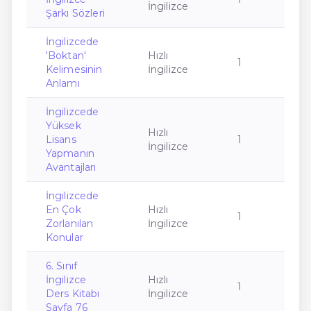
İngilizce
Şarkı Sözleri
İngilizcede
'Boktan'
Hızlı
1
Kelimesinin
İngilizce
Anlamı
İngilizcede
Yüksek
Hızlı
Lisans
1
İngilizce
Yapmanın
Avantajları
İngilizcede
En Çok
Hızlı
1
Zorlanılan
İngilizce
Konular
6. Sınıf
İngilizce
Hızlı
1
Ders Kitabı
İngilizce
Sayfa 76