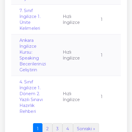
7. Sınıf
İngilizce 1.
Hızlı
1
Ünite
İngilizce
Kelimeleri
Ankara
İngilizce
Kursu:
Hızlı
1
Speaking
İngilizce
Becerilerinizi
Geliştirin
4. Sınıf
İngilizce 1.
Dönem 2.
Hızlı
1
Yazılı Sınavı
İngilizce
Hazırlık
Rehberi
1
2
3
4
Sonraki »