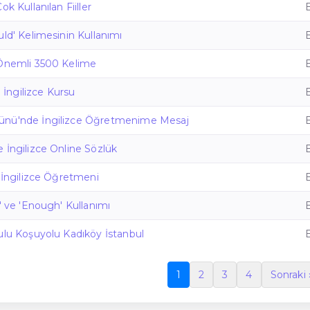
ok Kullanılan Fiiller
uld' Kelimesinin Kullanımı
 Önemli 3500 Kelime
i İngilizce Kursu
ünü'nde İngilizce Öğretmenime Mesaj
 İngilizce Online Sözlük
r İngilizce Öğretmeni
' ve 'Enough' Kullanımı
ulu Koşuyolu Kadıköy İstanbul
1
2
3
4
Sonraki 