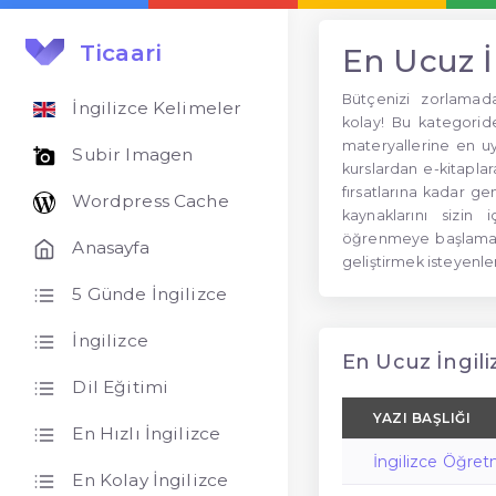
Ticaari
En Ucuz İ
Bütçenizi zorlamad
İngilizce Kelimeler
kolay! Bu kategoride,
materyallerine en uyg
Subir Imagen
kurslardan e-kitapla
fırsatlarına kadar ge
Wordpress Cache
kaynaklarını sizin 
öğrenmeye başlamak 
Anasayfa
geliştirmek isteyenl
5 Günde İngilizce
İngilizce
En Ucuz İngiliz
Dil Eğitimi
YAZI BAŞLIĞI
En Hızlı İngilizce
İngilizce Öğret
En Kolay İngilizce