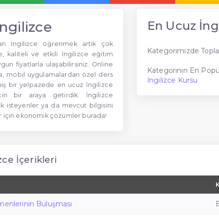
ngilizce
En Ucuz İngi
an İngilizce öğrenmek artık çok
Kategorimizde Topla
 kaliteli ve etkili İngilizce eğitim
un fiyatlarla ulaşabilirsiniz. Online
Kategorinin En Popül
ra, mobil uygulamalardan özel ders
İngilizce Kursu
niş bir yelpazede en ucuz İngilizce
için bir araya getirdik. İngilizce
isteyenler ya da mevcut bilgisini
er için ekonomik çözümler burada!
ce İçerikleri
menlerinin Buluşması