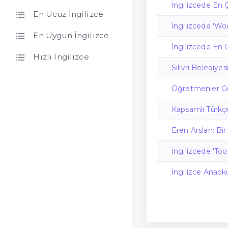
İngilizcede En Ç
En Ucuz İngilizce
İngilizcede 'Wo
En Uygun İngilizce
İngilizcede En
Hızlı İngilizce
Silivri Belediyes
Öğretmenler G
Kapsamlı Türkçe
Eren Arslan: Bi
İngilizcede 'Too
İngilizce Anaok