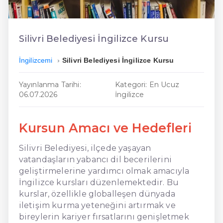
En Ucuz İngilizce
En Uygun İngilizce
Silivri Belediyesi İngilizce Kursu
Hızlı İngilizce
İngilizcemi
Silivri Belediyesi İngilizce Kursu
Yayınlanma Tarihi:
Kategori: En Ucuz
06.07.2026
İngilizce
Kursun Amacı ve Hedefleri
Silivri Belediyesi, ilçede yaşayan
vatandaşların yabancı dil becerilerini
geliştirmelerine yardımcı olmak amacıyla
İngilizce kursları düzenlemektedir. Bu
kurslar, özellikle globalleşen dünyada
iletişim kurma yeteneğini artırmak ve
bireylerin kariyer fırsatlarını genişletmek