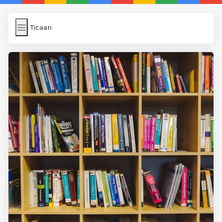
Ticaari
Ticaari
İngilizce Kelimeler
Subir Imagen
Wordpress Cache
Anasayfa
5 Günde İngilizce
İngilizce
Dil Eğitimi
En Hızlı İngilizce
En Kolay İngilizce