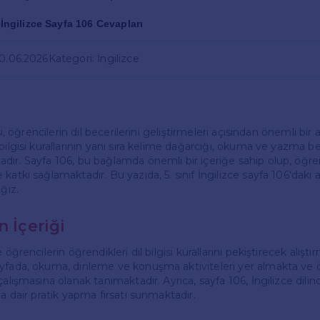
f İngilizce Sayfa 106 Cevapları
20.06.2026
Kategori: İngilizce
rsi, öğrencilerin dil becerilerini geliştirmeleri açısından önemli bi
bilgisi kurallarının yanı sıra kelime dağarcığı, okuma ve yazma be
dır. Sayfa 106, bu bağlamda önemli bir içeriğe sahip olup, öğren
katkı sağlamaktadır. Bu yazıda, 5. sınıf İngilizce sayfa 106'daki a
ğız.
n İçeriği
 öğrencilerin öğrendikleri dil bilgisi kurallarını pekiştirecek alıştı
yfada, okuma, dinleme ve konuşma aktiviteleri yer almakta ve ö
çalışmasına olanak tanımaktadır. Ayrıca, sayfa 106, İngilizce dili
na dair pratik yapma fırsatı sunmaktadır.