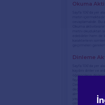
Okuma Aktiv
Sayfa 106'da yer ala
metin içermektedir. 
cevaplamalıdır. Bu 
Okuma aktivitesinin
metni okuduktan son
edebilirler hem de İ
karakterlerin isimler
geçirmeleri gerekm
Dinleme Akt
Sayfa 106'da yer alan
kaydını dinler ve ard
öğrencilerin dinleme
faydalıdır.
Dinleme aktivitesini
değişiklik gösterme
alması, doğru cevapl
İn
yaşamda İngilizce k
olmaktadır.