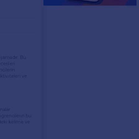
r aşamadır. Bu
cerileri
cilerin
ktiviteleri ve
rmalar
ğrencilerin bu
ndeki kelime ve