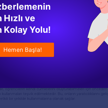
zberlemenin
ivitesi
 Hızlı ve
ğer önemli bölümü ise konuşma aktivitesidir. Bu aktivite, öğrenci
 geliştirmek amacıyla tasarlanmıştır. Öğrenciler genellikle belirl
 Kolay Yolu!
yla konuşur ve bu sayede iletişim becerilerini pekiştirirler.
nde, öğrencilerin belirli ifadeleri kullanarak cümleler kurmaları t
arın kelime dağarcıklarını genişletmelerine ve dil bilgisi kuralları
ak tanır. Öğrencilerin, konuşma sırasında kendilerine güven duy
Hemen Başla!
arı önemlidir.
itesi
n yazma aktivitesi, öğrencilerin yazılı ifade becerilerini geliştirm
iler, belirli bir konu üzerine kısa paragraflar yazmaları istenen bir a
zma etkinlikleri, dil bilgisi kurallarını uygulama, kelime dağarcığın
 olarak ifade etme becerilerini geliştirmelerine yardımcı olur.
e, öğrencilerin kendi cümlelerini oluşturabilmeleri için önceden
ı kullanmaları teşvik edilmektedir. Bu, onların yaratıcılıklarını gel
 etkili bir şekilde kullanmalarına olanak sağlar.