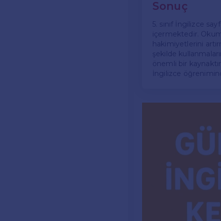
Sonuç
5. sınıf İngilizce say
içermektedir. Okuma
hakimiyetlerini artır
şekilde kullanmaları
önemli bir kaynaktır.
İngilizce öğreniminde