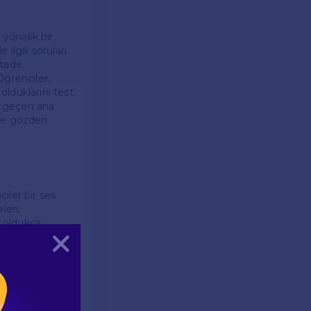
 yönelik bir
ilgili soruları
edir.
Öğrenciler,
lduklarını test
de geçen ana
lice gözden
ciler bir ses
leri,
n oldukça
Kapat
ine bağlı olarak
adeleri not
 gerçek
 yardımcı