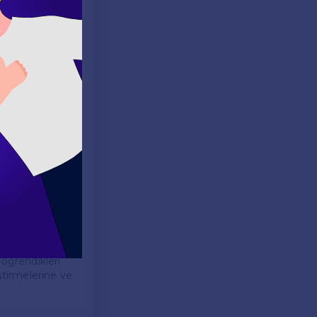
lerin İngilizce
i bir konu
eşvik
nı
maları ve akıcı
ek için önemli
lıştırma ile
ı kullanma ve
 öğrendikleri
iştirmelerine ve