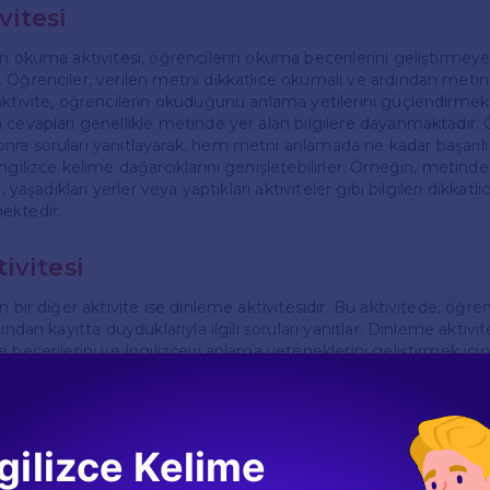
itesi
n okuma aktivitesi, öğrencilerin okuma becerilerini geliştirmeye
Öğrenciler, verilen metni dikkatlice okumalı ve ardından metinle 
aktivite, öğrencilerin okuduğunu anlama yetilerini güçlendirmekt
 cevapları genellikle metinde yer alan bilgilere dayanmaktadır. 
ra soruları yanıtlayarak, hem metni anlamada ne kadar başarılı o
ngilizce kelime dağarcıklarını genişletebilirler. Örneğin, metin
i, yaşadıkları yerler veya yaptıkları aktiviteler gibi bilgileri dikkat
ektedir.
ivitesi
 bir diğer aktivite ise dinleme aktivitesidir. Bu aktivitede, öğren
ından kayıtta duyduklarıyla ilgili soruları yanıtlar. Dinleme aktivite
 becerilerini ve İngilizceyi anlama yeteneklerini geliştirmek içi
n cevapları, öğrencilerin ses kaydını ne kadar dikkatli dinledikler
ktedir. Öğrencilerin, ses kaydında geçen önemli kelimeleri ve if
ar vermelerine yardımcı olabilir. Bu tür aktiviteler, öğrencilerin
gilizce Kelime
onuşulan ortamlarda nasıl iletişim kurabileceklerini anlamalarına