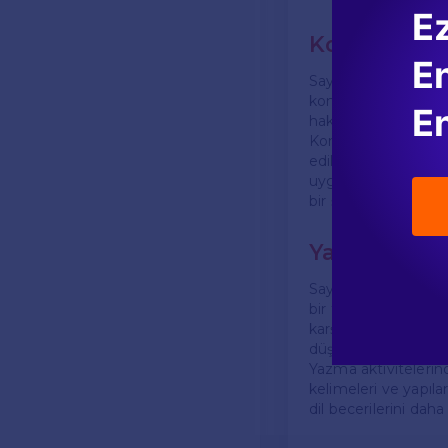
E
Konuşma Akt
En
Sayfa 106'nın bir di
konuşma becerilerini
En
hakkında arkadaşları
Konuşma aktiviteleri
edilmektedir. Bu, onl
uygulamalarına olan
bir şekilde konuşmal
Yazma Aktiv
Sayfa 106'da yer ala
bir fırsattır. Öğrenc
karşılaşabilirler. Ya
düşüncelerini yazılı
Yazma aktivitelerind
kelimeleri ve yapılar
dil becerilerini daha