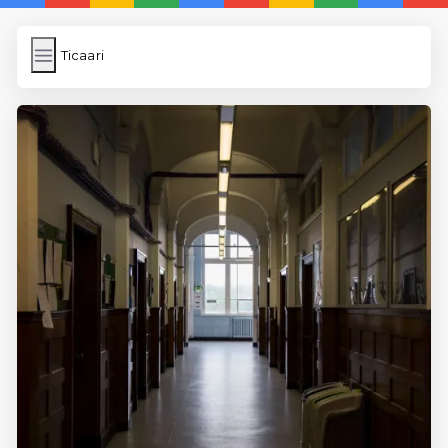
Ticaari
Ticaari
İngilizce Kelimeler
Subir Imagen
Wordpress Cache
Anasayfa
5 Günde İngilizce
İngilizce
Dil Eğitimi
En Hızlı İngilizce
En Kolay İngilizce