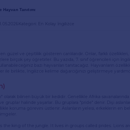
ce Hayvan Tanıtımı
21.05.2026
Kategori: En Kolay İngilizce
 güzel ve çeşitlilik gösteren canlılarıdır. Onlar, farklı özellikleri,
zlere birçok şey öğretirler. Bu yazıda, 7. sınıf öğrencileri için İn
llanabileceğiniz bazı hayvanları tanıtacağız. Hayvanların özellikle
iler ile birlikte, İngilizce kelime dağarcığınızı geliştirmeye yardım
n)
" olarak bilinen büyük bir kedidir. Genellikle Afrika savanalarında 
e gruplar halinde yaşarlar. Bu gruplara "pride" denir. Dişi aslanla
ikle koruma görevini üstlenir. Aslanların yelesi, erkeklerin en beli
imgeler.
s the king of the jungle. It lives in groups called prides. Lions a