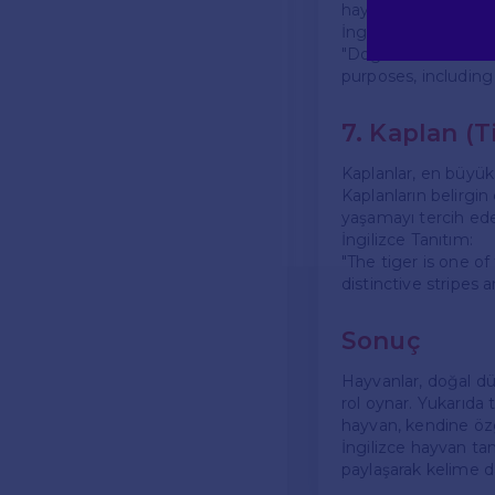
hayvanlardır.
İngilizce Tanıtım:
"Dogs are known as
purposes, including
7. Kaplan (T
Kaplanlar, en büyük 
Kaplanların belirgin 
yaşamayı tercih eder
İngilizce Tanıtım:
"The tiger is one of 
distinctive stripes a
Sonuç
Hayvanlar, doğal dü
rol oynar. Yukarıda 
hayvan, kendine özgü
İngilizce hayvan tanı
paylaşarak kelime da