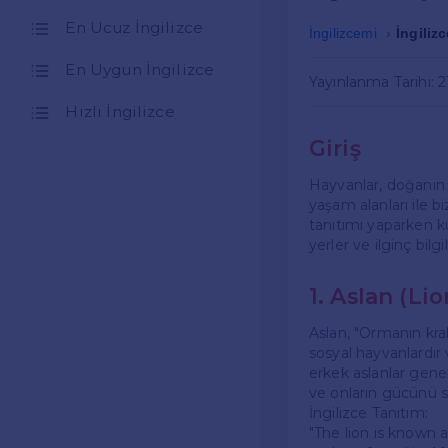
En Ucuz İngilizce
İngilizcemi
İngiliz
En Uygun İngilizce
Yayınlanma Tarihi: 
Hızlı İngilizce
Giriş
Hayvanlar, doğanın en
yaşam alanları ile bi
tanıtımı yaparken ku
yerler ve ilginç bilg
1. Aslan (Lio
Aslan, "Ormanın kralı
sosyal hayvanlardır v
erkek aslanlar genell
ve onların gücünü s
İngilizce Tanıtım:
"The lion is known a