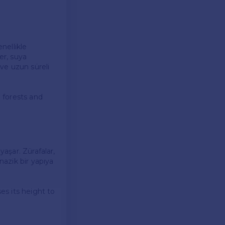
enellikle
er, suya
 ve uzun süreli
n forests and
yaşar. Zürafalar,
nazik bir yapıya
ses its height to