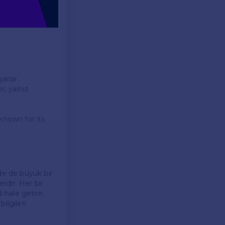
ed for various
arlar.
r, yalnız
 known for its
nde de büyük bir
rdir. Her bir
 hale getirir.
bilgileri