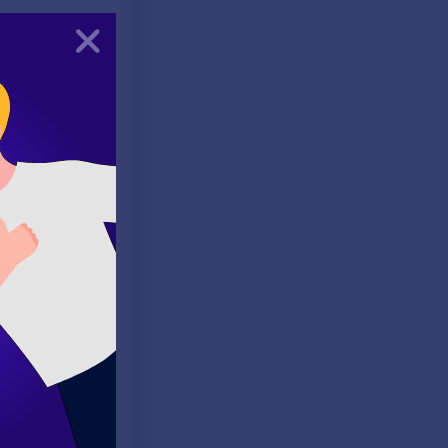
Kapat
e çevresindeki
i deniz canlıları
reat swimmers
nirler. Kediler,
ederler. Ayrıca,
ing instincts
 cinsleri vardır.
osyal