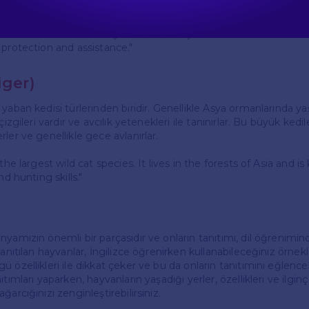
 man's best friend. They come in many breeds and can be train
 protection and assistance."
iger)
yaban kedisi türlerinden biridir. Genellikle Asya ormanlarında yaş
çizgileri vardır ve avcılık yetenekleri ile tanınırlar. Bu büyük kedile
ler ve genellikle gece avlanırlar.
the largest wild cat species. It lives in the forests of Asia and is
nd hunting skills."
nyamızın önemli bir parçasıdır ve onların tanıtımı, dil öğrenimi
tanıtılan hayvanlar, İngilizce öğrenirken kullanabileceğiniz örnekle
 özellikleri ile dikkat çeker ve bu da onların tanıtımını eğlenceli
tımları yaparken, hayvanların yaşadığı yerler, özellikleri ve ilginç 
ğarcığınızı zenginleştirebilirsiniz.