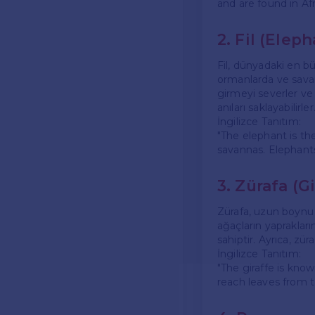
and are found in Af
2. Fil (Eleph
Fil, dünyadaki en bü
ormanlarda ve savana
girmeyi severler ve 
anıları saklayabilirler
İngilizce Tanıtım:
"The elephant is the
savannas. Elephant
3. Zürafa (Gi
Zürafa, uzun boynu i
ağaçların yaprakları
sahiptir. Ayrıca, zü
İngilizce Tanıtım:
"The giraffe is know
reach leaves from ta