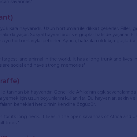
rican savannas."
ant)
yük kara hayvanıdır. Uzun hortumları ile dikkat çekerler. Filler, g
larda yaşar. Sosyal hayvanlardır ve gruplar halinde yaşarlar. Fill
suyu hortumlarıyla içebilirler. Ayrıca, hafızaları oldukça güçlüdür
.
 largest land animal in the world. It has a long trunk and lives i
s are social and have strong memories."
raffe)
le tanınan bir hayvandır. Genellikle Afrika'nın açık savanalarında 
nı yemek için uzun boyunlarını kullanırlar. Bu hayvanlar, sakin ve 
rafaların benekleri her birinin kendine özgüdür.
n for its long neck. It lives in the open savannas of Africa and u
ll trees."