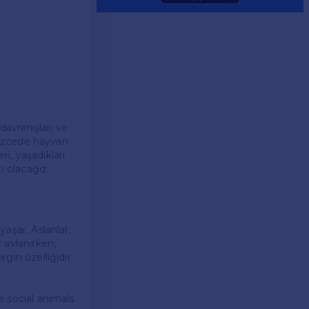
 davranışları ve
gilizcede hayvan
ri, yaşadıkları
cı olacağız.
yaşar. Aslanlar,
r avlanırken,
rgin özelliğidir
re social animals