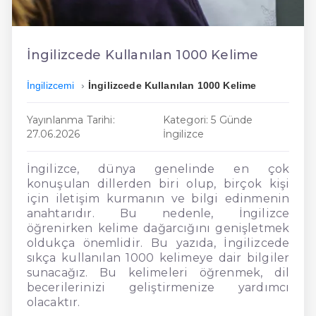
En Ucuz İngilizce
En Uygun İngilizce
İngilizcede Kullanılan 1000 Kelime
Hızlı İngilizce
İngilizcemi
İngilizcede Kullanılan 1000 Kelime
Yayınlanma Tarihi:
Kategori: 5 Günde
27.06.2026
İngilizce
İngilizce, dünya genelinde en çok
konuşulan dillerden biri olup, birçok kişi
için iletişim kurmanın ve bilgi edinmenin
anahtarıdır. Bu nedenle, İngilizce
öğrenirken kelime dağarcığını genişletmek
oldukça önemlidir. Bu yazıda, İngilizcede
sıkça kullanılan 1000 kelimeye dair bilgiler
sunacağız. Bu kelimeleri öğrenmek, dil
becerilerinizi geliştirmenize yardımcı
olacaktır.