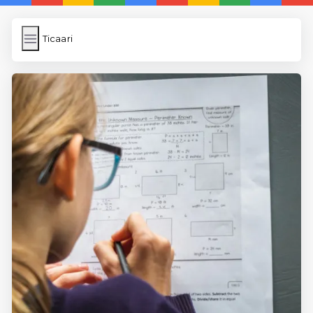
Ticaari
Ticaari
İngilizce Kelimeler
Subir Imagen
Wordpress Cache
Anasayfa
5 Günde İngilizce
İngilizce
Dil Eğitimi
En Hızlı İngilizce
En Kolay İngilizce