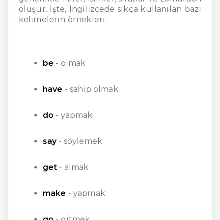
oluşur. İşte, İngilizcede sıkça kullanılan bazı
kelimelerin örnekleri:
be
- olmak
have
- sahip olmak
do
- yapmak
say
- söylemek
get
- almak
make
- yapmak
go
- gitmek