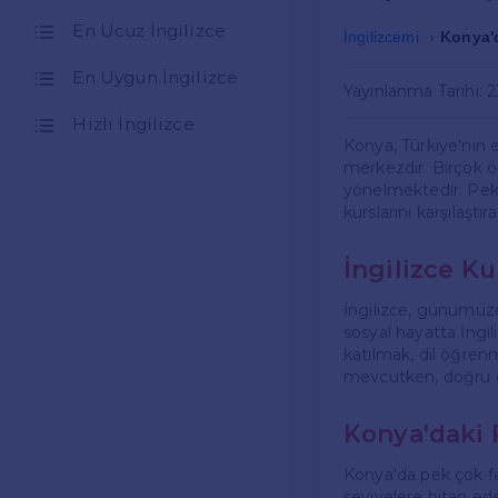
En Ucuz İngilizce
İngilizcemi
Konya'd
En Uygun İngilizce
Yayınlanma Tarihi: 
Hızlı İngilizce
Konya, Türkiye'nin e
merkezdir. Birçok öğ
yönelmektedir. Peki,
kurslarını karşılaş
İngilizce K
İngilizce, günümüzde
sosyal hayatta İngil
katılmak, dil öğrenm
mevcutken, doğru o
Konya'daki P
Konya'da pek çok far
seviyelere hitap ede