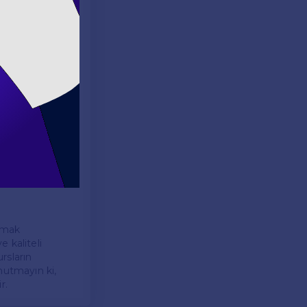
hakkında fikir
kurslar hakkında
 belirlemek
tusunda en uygun
a fazla
ğrenci, sınav
apmak
 kaliteli
rsların
nutmayın ki,
r.