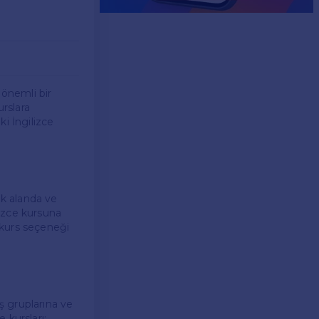
 önemli bir
urslara
i İngilizce
ik alanda ve
lizce kursuna
k kurs seçeneği
aş gruplarına ve
 kursları: