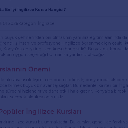
a En İyi İngilizce Kursu Hangisi?
23.01.2026
Kategori: İngilizce
n büyük şehirlerinden biri olmasının yanı sıra eğitim alanında da
renci, iş insanı ve profesyonel, İngilizce öğrenmek için çeşitli k
 Konya'da en iyi İngilizce kursu hangisidir? Bu yazıda, Konya'dak
tırarak en uygun seçeneği bulmanıza yardımcı olacağız.
urslarının Önemi
 uluslararası iletişimin en önemli dilidir. İş dünyasında, akadem
izce bilmek büyük bir avantaj sağlar. Bu nedenle, kaliteli bir İngi
e sürecini hızlandırır ve daha etkili hale getirir. Konya'da birço
lanı seçmek oldukça önemlidir.
opüler İngilizce Kursları
klı İngilizce kursu bulunmaktadır. Bu kurslar, genellikle farklı y
n programlar sunmaktadır. İşte Konya'daki bazı popüler İngilizce