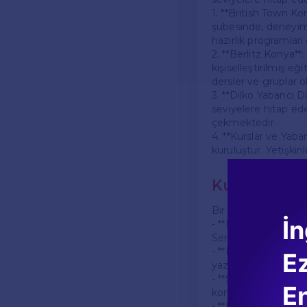
1. **British Town Ko
şubesinde, deneyiml
hazırlık programlar
2. **Berlitz Konya**
kişiselleştirilmiş e
dersler ve gruplar o
3. **Dilko Yabancı D
seviyelere hitap ede
çekmektedir.
4. **Kurslar ve Yaba
kuruluştur. Yetişkin
Kursların Öz
Bir İngilizce kursu 
İn
- **Eğitmen Kalitesi
Sertifikalı ve deney
- **Kurs İçerikleri*
E
yazma, dinleme ve o
- **Sınav Hazırlığı*
En
konuda destek sunan
- **Fiyatlandırma**: