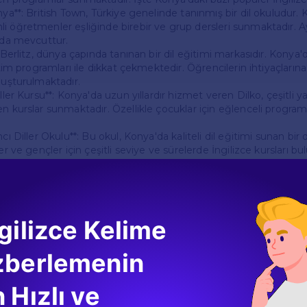
nya**: British Town, Türkiye genelinde tanınmış bir dil okuludur.
i öğretmenler eşliğinde birebir ve grup dersleri sunmaktadır. Ayr
ı da mevcuttur.
: Berlitz, dünya çapında tanınan bir dil eğitimi markasıdır. Konya'
ğitim programları ile dikkat çekmektedir. Öğrencilerin ihtiyaçların
luşturulmaktadır.
iller Kursu**: Konya'da uzun yıllardır hizmet veren Dilko, çeşitli y
n kurslar sunmaktadır. Özellikle çocuklar için eğlenceli programl
ncı Diller Okulu**: Bu okul, Konya'da kaliteli dil eğitimi sunan bir
ler ve gençler için çeşitli seviye ve sürelerde İngilizce kursları b
ellikleri
seçerken dikkat edilmesi gereken bazı önemli özellikler vardır:
gilizce Kelime
**: Eğitmenlerin deneyimi ve yeterliliği, kursun kalitesini doğruda
imli öğretmenler ile eğitim almak, öğrenme sürecini hızlandırır.
*: Kursun müfredatı, öğrencilerin ihtiyaçlarına göre tasarlanmalıdı
zberlemenin
kuma becerilerini geliştiren dengeli bir program tercih edilmeli
*: Eğer öğrenciler, TOEFL veya IELTS gibi uluslararası sınavlara haz
 Hızlı ve
 kurslar tercih edilmelidir.
 Kurs fiyatları, genellikle eğitim kalitesine göre değişiklik göste