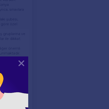
 Konya
ıca, sınavlara
daki şubesi,
a göre özel
aş gruplarına ve
ar ile dikkat
 diğer önemli
ulunmaktadır.
Kapat
n etkiler.
r. Konuşma,
dir.
ırlanıyorsa, bu
rmektedir. Uygun