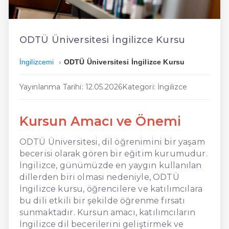
En Ucuz İngilizce
En Uygun İngilizce
ODTÜ Üniversitesi İngilizce Kursu
Hızlı İngilizce
İngilizcemi
ODTÜ Üniversitesi İngilizce Kursu
Yayınlanma Tarihi: 12.05.2026
Kategori: İngilizce
Kursun Amacı ve Önemi
ODTÜ Üniversitesi, dil öğrenimini bir yaşam
becerisi olarak gören bir eğitim kurumudur.
İngilizce, günümüzde en yaygın kullanılan
dillerden biri olması nedeniyle, ODTÜ
İngilizce kursu, öğrencilere ve katılımcılara
bu dili etkili bir şekilde öğrenme fırsatı
sunmaktadır. Kursun amacı, katılımcıların
İngilizce dil becerilerini geliştirmek ve