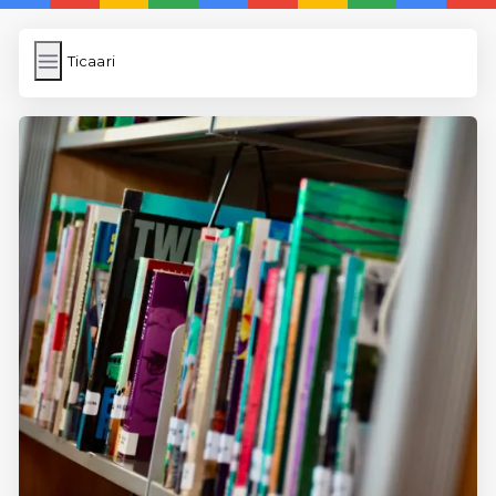
Ticaari
Ticaari
İngilizce Kelimeler
Subir Imagen
Wordpress Cache
Anasayfa
5 Günde İngilizce
İngilizce
Dil Eğitimi
En Hızlı İngilizce
En Kolay İngilizce