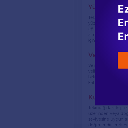
E
Yüz Yüze ve
Tekirdağ’daki İngil
En
yüze eğitimlerde, ço
eğitim ise, özellik
En
almasına olanak tan
için farklı avantajlar
Velilere Yön
Velilerin, çocukları
velilere çocuklarının
birlikte İngilizce p
katkıda bulunabilir.
Kurslara Nas
Tekirdağ’daki İngiliz
üzerinden veya doğru
seviyesine uygun sın
değerlendirilerek e