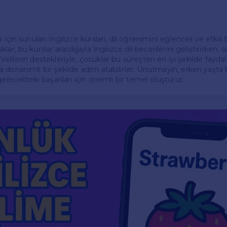
için sunulan İngilizce kursları, dil öğrenimini eğlenceli ve etkili 
ar, bu kurslar aracılığıyla İngilizce dil becerilerini geliştirirken, 
r. Velilerin destekleriyle, çocuklar bu süreçten en iyi şekilde faydal
 donanımlı bir şekilde adım atabilirler. Unutmayın, erken yaşta 
gelecekteki başarıları için önemli bir temel oluşturur.