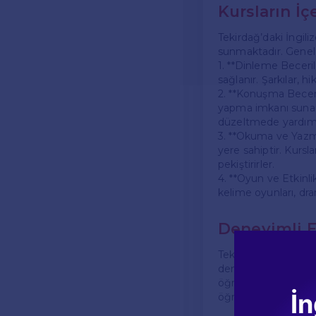
Kursların İç
Tekirdağ’daki İngiliz
sunmaktadır. Genel 
1. **Dinleme Beceril
sağlanır. Şarkılar, h
2. **Konuşma Beceril
yapma imkanı sunar.
düzeltmede yardımcı
3. **Okuma ve Yazma
yere sahiptir. Kursl
pekiştirirler.
4. **Oyun ve Etkinli
kelime oyunları, dra
Deneyimli 
Tekirdağ'daki İngil
deneyimlidirler. Eğ
öğrenme süreçlerini 
İn
öğretim tekniklerini