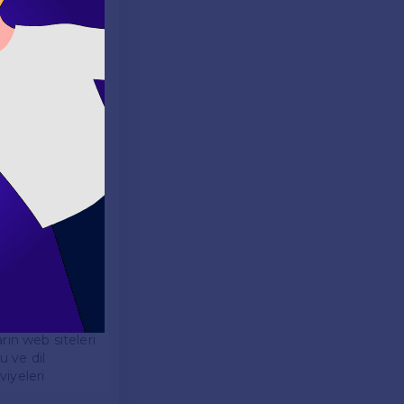
unmaktadır. Yüz
enirler. Online
nden eğitim
i desteklemek
r. Kurslar,
erin çocuklarıyla
 süreçlerine
arın web siteleri
u ve dil
viyeleri