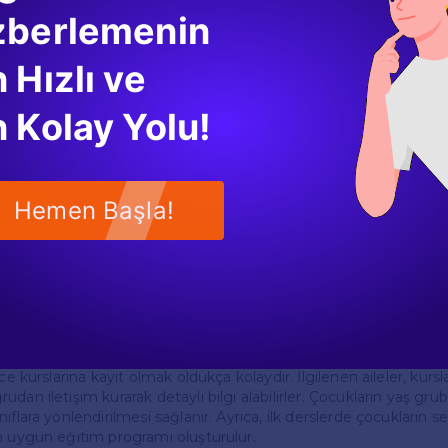
zberlemenin
 Online Eğitim Seçenekleri
izce kursları, hem yüz yüze hem de online eğitim seçenekleri s
 Hızlı ve
cuklar sosyal etkileşim fırsatı bulur ve arkadaşlarıyla birlikte öğr
le pandemi sürecinde popüler hale gelmiştir ve çocukların evleri
 Kolay Yolu!
ır. Her iki seçenek de, çocukların İngilizce öğrenme süreçlerin
 sunar.
elik Bilgilendirme
Hemen Başla!
nın İngilizce öğrenme süreçlerinde aktif bir rol oynamaları önemlidi
 ilerlemeleri hakkında düzenli bilgilendirmeler yapar. Ayrıca, velil
ratik yapmaları teşvik edilir. Böylece, aileler çocuklarının öğrenme
ıl Kayıt Olunur?
ce kurslarına kayıt olmak oldukça kolaydır. İlgilenen aileler, kursl
dan iletişim kurarak detaylı bilgi alabilirler. Çocukların yaş grub
ıflara yönlendirilmesi sağlanır. Ayrıca, ilk derslerde çocukların se
n uygun eğitim programı oluşturulur.