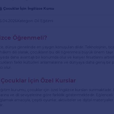
ğ Çocuklar İçin İngilizce Kursu
26.04.2026
Kategori: Dil Eğitimi
izce Öğrenmeli?
, dünya genelinde en yaygın konuşulan dildir. Teknolojinin, tica
 hâkim dili olarak, çocukların bu dili öğrenmesi büyük önem taşır.
ada daha avantajlı bir konumda olur ve kariyer fırsatlarını artırırl
cukların farklı kültürleri anlamalarına ve dünyaya daha geniş bir 
ı olur.
Çocuklar İçin Özel Kurslar
ğitim kurumu, çocuklar için özel İngilizce kursları sunmaktadır. 
arına ve dil seviyelerine göre farklılık göstermektedir. Eğlenceli v
mak amacıyla, çeşitli oyunlar, aktiviteler ve dijital materyaller 
r.