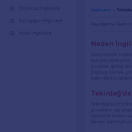
En Ucuz İngilizce
İngilizcemi
Tekirda
En Uygun İngilizce
Yayınlanma Tarihi: 
Hızlı İngilizce
Neden İngil
Günümüzde İngilizce
kültürel etkileşimin
çocuklar, global düny
İngilizce bilmek, ço
bakmalarına yardımc
Tekirdağ'da 
Tekirdağ'da birçok e
çocukların yaş grupl
öğrenme ortamı sağla
dersler işlenmektedi