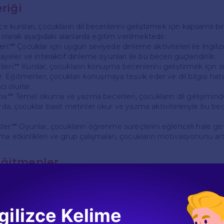
eriği
ce kursları, çocukların dil becerilerini geliştirmek için kapsamlı b
olarak aşağıdaki alanlarda eğitim verilmektedir:
eri:** Çocuklar için uygun seviyede dinleme aktiviteleri ile İngili
ikayeler ve interaktif dinleme oyunları ile bu beceri güçlendirilir.
eri:** Kurslar, çocukların konuşma becerilerini geliştirmek için sı
 Eğitmenler, çocukları konuşmaya teşvik eder ve dil bilgisi hata
 olurlar.
:** Temel okuma ve yazma becerileri, çocukların dil gelişimind
arda, çocuklar basit metinler okur ve yazma aktiviteleriyle bu bece
kler:** Oyunlar, çocukların öğrenme süreçlerini eğlenceli hale getir
ma etkinlikleri ve grup çalışmaları, çocukların motivasyonunu artı
Eğitmenler
izce kurslarında görev yapan eğitmenler, çocuklara yönelik eği
itmenler, çocukların gelişim seviyelerine uygun yöntemler kullan
destekler. Ayrıca, eğitmenler sürekli olarak kendilerini geliştiri
gilizce Kelime
 takip ederler.