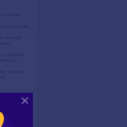
ir müfredat
zceyi anlamaları
k sık pratik
larını
e önemli bir
rilerini
ir. İngilizce
rır.
Kapat
tim konusunda
arak, onların
r ve en güncel