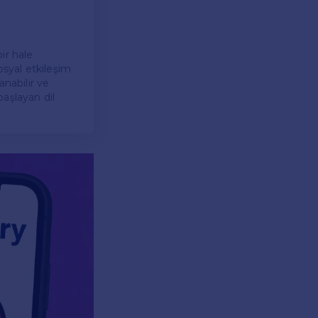
bir hale
sosyal etkileşim
anabilir ve
başlayan dil