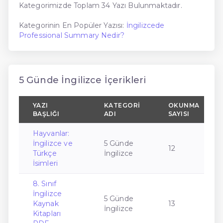
Kategorimizde Toplam 34 Yazı Bulunmaktadır.
Kategorinin En Popüler Yazısı:
İngilizcede
Professional Summary Nedir?
5 Günde İngilizce İçerikleri
YAZI
KATEGORI
OKUNMA
BAŞLIĞI
ADI
SAYISI
Hayvanlar:
İngilizce ve
5 Günde
12
Türkçe
İngilizce
İsimleri
8. Sınıf
İngilizce
5 Günde
Kaynak
13
İngilizce
Kitapları