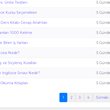
 4. Ünite Testleri
5 Günde
izce Kursu Seçenekleri
5 Günde
ce Ders Kitabı Cevap Anahtarı
5 Günde
lanılan 1000 Kelime
5 Günde
e Bilen İş İlanları
5 Günde
zcesi Nedir?
5 Günde
 ve Söyleniş Kuralları
5 Günde
 İngilizce Sınavı Nedir?
5 Günde
ce Okuma Kitapları
5 Günde
1
2
3
4
Sonraki 