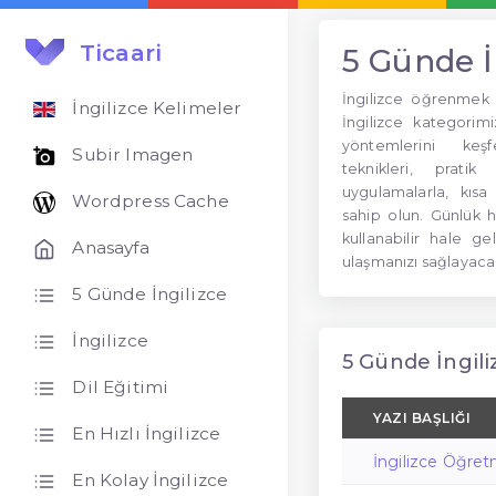
Ticaari
5 Günde İ
İngilizce öğrenmek 
İngilizce Kelimeler
İngilizce kategorim
yöntemlerini keşf
Subir Imagen
teknikleri, prat
uygulamalarla, kısa
Wordpress Cache
sahip olun. Günlük h
kullanabilir hale g
Anasayfa
ulaşmanızı sağlayaca
5 Günde İngilizce
İngilizce
5 Günde İngiliz
Dil Eğitimi
YAZI BAŞLIĞI
En Hızlı İngilizce
İngilizce Öğre
En Kolay İngilizce