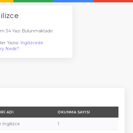
ilizce
m 34 Yazı Bulunmaktadır.
er Yazısı:
İngilizcede
ry Nedir?
RI ADI
OKUNMA SAYISI
 İngilizce
1