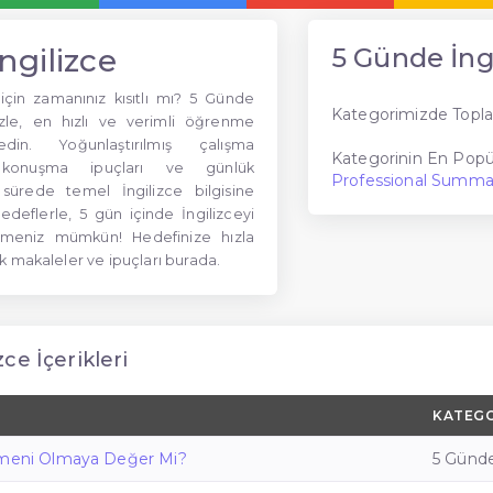
ngilizce
5 Günde İng
için zamanınız kısıtlı mı? 5 Günde
Kategorimizde Topla
izle, en hızlı ve verimli öğrenme
edin. Yoğunlaştırılmış çalışma
Kategorinin En Popül
ik konuşma ipuçları ve günlük
Professional Summa
 sürede temel İngilizce bilgisine
edeflerle, 5 gün içinde İngilizceyi
elmeniz mümkün! Hedefinize hızla
k makaleler ve ipuçları burada.
ce İçerikleri
KATEGO
tmeni Olmaya Değer Mi?
5 Günde