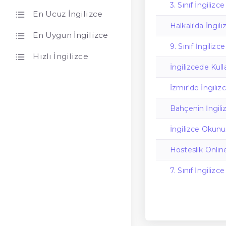
3. Sınıf İngilizce
En Ucuz İngilizce
Halkalı'da İngil
En Uygun İngilizce
9. Sınıf İngiliz
Hızlı İngilizce
İngilizcede Kul
İzmir'de İngilizc
Bahçenin İngili
İngilizce Okunuş
Hosteslik Online
7. Sınıf İngiliz