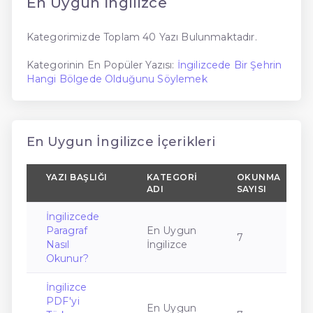
En Uygun İngilizce
Kategorimizde Toplam 40 Yazı Bulunmaktadır.
Kategorinin En Popüler Yazısı:
İngilizcede Bir Şehrin
Hangi Bölgede Olduğunu Söylemek
En Uygun İngilizce İçerikleri
YAZI BAŞLIĞI
KATEGORI
OKUNMA
ADI
SAYISI
İngilizcede
Paragraf
En Uygun
7
Nasıl
İngilizce
Okunur?
İngilizce
PDF'yi
En Uygun