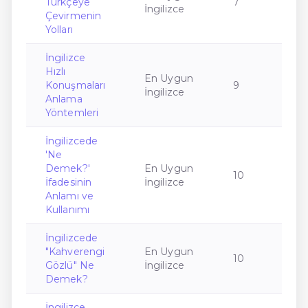
Türkçeye
7
İngilizce
Çevirmenin
Yolları
İngilizce
Hızlı
En Uygun
Konuşmaları
9
İngilizce
Anlama
Yöntemleri
İngilizcede
'Ne
Demek?'
En Uygun
10
İfadesinin
İngilizce
Anlamı ve
Kullanımı
İngilizcede
"Kahverengi
En Uygun
10
Gözlü" Ne
İngilizce
Demek?
İngilizce