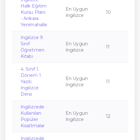
Halk Eğitim
En Uygun
Kursu Planı
10
İngilizce
- Ankara
Yenimahalle
İngilizce 9.
Sınıf
En Uygun
11
Öğretmen
İngilizce
Kitabı
4. Sınıf 1.
Dönem 1.
En Uygun
Yazılı:
11
İngilizce
İngilizce
Dersi
İngilizcede
Kullanılan
En Uygun
12
Popüler
İngilizce
Kısaltmalar
İngilizcede