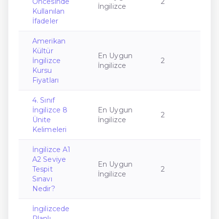
Öncesinde
2
İngilizce
Kullanılan
İfadeler
Amerikan
Kültür
En Uygun
İngilizce
2
İngilizce
Kursu
Fiyatları
4. Sınıf
İngilizce 8
En Uygun
2
Ünite
İngilizce
Kelimeleri
İngilizce A1
A2 Seviye
En Uygun
Tespit
2
İngilizce
Sınavı
Nedir?
İngilizcede
Planlı