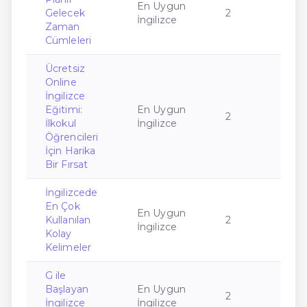
En Uygun
Gelecek
2
İngilizce
Zaman
Cümleleri
Ücretsiz
Online
İngilizce
Eğitimi:
En Uygun
2
İlkokul
İngilizce
Öğrencileri
İçin Harika
Bir Fırsat
İngilizcede
En Çok
En Uygun
Kullanılan
2
İngilizce
Kolay
Kelimeler
G ile
Başlayan
En Uygun
2
İngilizce
İngilizce