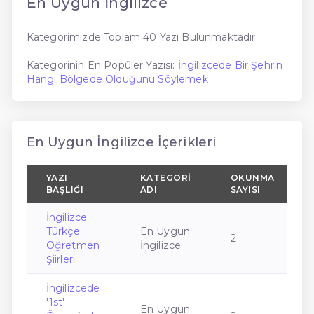
En Uygun İngilizce
Kategorimizde Toplam 40 Yazı Bulunmaktadır.
Kategorinin En Popüler Yazısı:
İngilizcede Bir Şehrin
Hangi Bölgede Olduğunu Söylemek
En Uygun İngilizce İçerikleri
YAZI
KATEGORI
OKUNMA
BAŞLIĞI
ADI
SAYISI
İngilizce
Türkçe
En Uygun
2
Öğretmen
İngilizce
Şiirleri
İngilizcede
'1st'
En Uygun